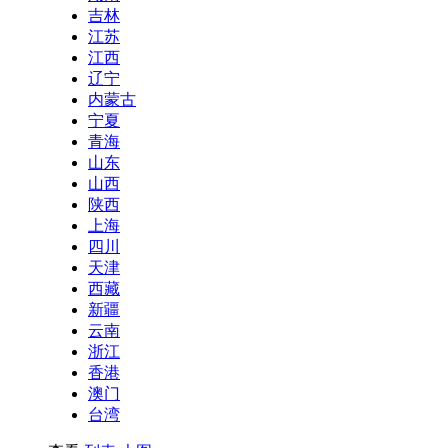
吉林
江苏
江西
辽宁
内蒙古
宁夏
青海
山东
山西
陕西
上海
四川
天津
西藏
新疆
云南
浙江
香港
澳门
台湾