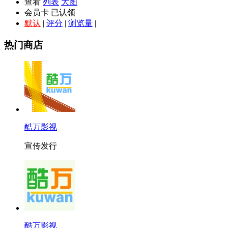
查看
列表
大图
会员卡
已认领
默认
|
评分
|
浏览量
|
热门商店
酷万影视
宣传发行
酷万影视