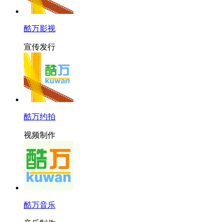
酷万影视
宣传发行
酷万约拍
视频制作
酷万音乐