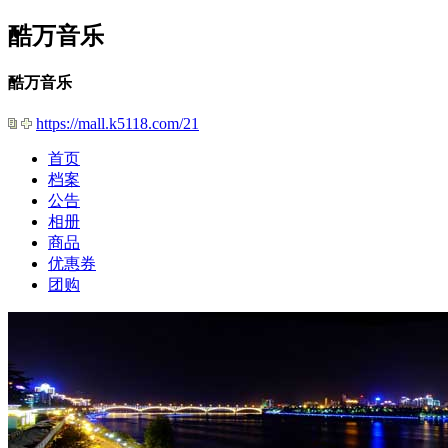
酷万音乐
酷万音乐
https://mall.k5118.com/21
首页
档案
公告
相册
商品
优惠券
团购