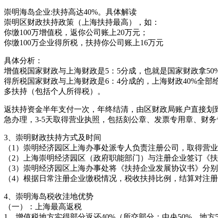
崇明海岛企业:扶持高达40%。具体解读
崇明区财政扶持政策（上海扶持最高），如：
你缴100万增值税，返你公司账上20万元；
你缴100万企业得所税，扶持你公司账上16万元
具体分析：
增值税国家财政与上海财政是5：5分成，也就是国家财政拿50%，
得所税国家财政与上海财政是6：4分成的，上海财政40%全部给
多扶持（包括个人所得税）。
返扶持资金半年支付一次，年终结清，由区财政局账户直接划到
急办理，3-5天取得营业执照，包括刻公章、发票专用章、财
3、崇明财政扶持方式及时间
（1）崇明经济园区上海办事处派专人负责注册公司，取得营
（2）上海崇明经济园区（政府职能部门）与注册企业签订《
（3）崇明经济园区上海办事处将《扶持企业发展协议书》分
（4）根据日常注册企业缴税情况，税收扶持比例，结算对注
4、崇明海岛税收洼地优势
（一）：上海最高返税
1、增值税地方实得部分返还40%（所交部分：中央50%、地方5