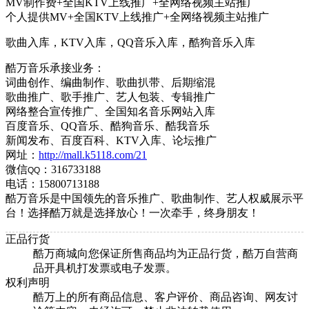
MV制作费+全国KTV上线推广+全网络视频主站推广
个人提供MV+全国KTV上线推广+全网络视频主站推广
歌曲入库，KTV入库，QQ音乐入库，酷狗音乐入库
酷万音乐承接业务：
词曲创作、编曲制作、歌曲扒带、后期缩混
歌曲推广、歌手推广、艺人包装、专辑推广
网络整合宣传推广、全国知名音乐网站入库
百度音乐、QQ音乐、酷狗音乐、酷我音乐
新闻发布、百度百科、KTV入库、论坛推广
网址：
http://mall.k5118.com/21
微信
：316733188
QQ
电话：15800713188
酷万音乐是中国领先的音乐推广、歌曲制作、艺人权威展示平
台！选择酷万就是选择放心！一次牵手，终身朋友！
正品行货
酷万商城向您保证所售商品均为正品行货，酷万自营商
品开具机打发票或电子发票。
权利声明
酷万上的所有商品信息、客户评价、商品咨询、网友讨