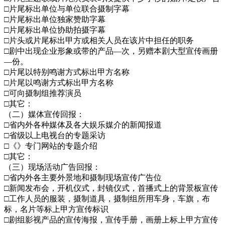
□片尾标出单位与单位联合摄制字幕
□片尾标出单位独家赞助字幕
□片尾标出单位协助拍摄字幕
□片头或片尾标出甲方或相关人员在该片中担任的职务
□剧中出现企业形象或带的产品—次，另赠本剧大型宣传画册
—份。
□片尾以特别鸣谢方式标出甲方名称
□片尾以鸣谢方式标出甲方名称
□可向摄制组推荐演员
□其它：
（二）媒体宣传回报：
□省内外各种媒体及各大娱乐媒介的新闻报道
□省级以上电视台的专题采访
□《》专门网站的专题介绍
□其它：
（三）现场活动广告回报：
□省内外各主要外景地和摄制现场宣传广告位
□新闻发布会，开机仪式，封镜仪式，首播式上的背景板宣传
□工作人员的服装，摄制道具，摄制组所用车身，车旗，布
标，名片等标上甲方宣传标识
□剧组影视产品的宣传海报，宣传手册，画册上标上甲方宣传