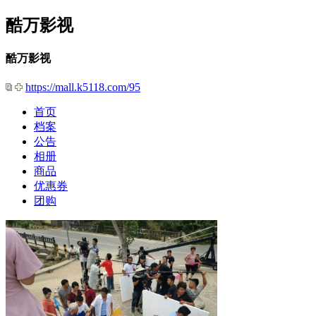
酷万影视
酷万影视
https://mall.k5118.com/95
首页
档案
公告
相册
商品
优惠券
团购