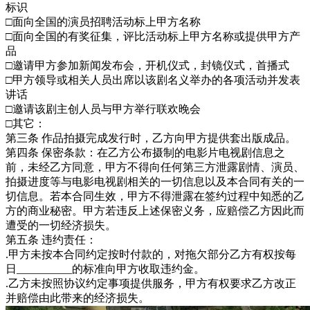
标识
□面向全国的演员招聘活动标上甲方名称
□面向全国的有奖征集，评比活动标上甲方名称或提供甲方产
品
□邀请甲方参加新闻发布会，开机仪式，封镜仪式，首播式
□甲方领导或相关人员出席以该剧名义举办的各项活动并发表
讲话
□邀请该剧主创人员与甲方举行联欢晚会
□其它：
第三条 作品拍摄完成发行时，乙方向甲方提供套出版成品。
第四条 保密条款：在乙方公布摄制的电影片电视剧信息之
前，未经乙方同意，甲方不得向任何第三方泄露剧情、演员、
拍摄进度等与电影电视剧相关的一切信息以及本合同有关的一
切信息。若本合同生效，甲方不得泄露在签约过程中知悉的乙
方的商业秘密。甲方若违反上述保密义务，应赔偿乙方因此而
遭受的一切经济损失。
第五条 违约责任：
.甲方未按本合同约定按时付款的，对拖欠部分乙方有权按每
日__________的标准向甲方收取违约金。
.乙方未按照协议约定事项提供服务，甲方有权要求乙方改正
并赔偿由此带来的经济损失。