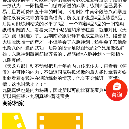
一致认为，一阳指是一门循序渐进的武学，练到四品已属不
易，且要耗费四五十年的时间。《射雕》中南帝段智兴武学造
诣绝没有天龙寺的得道高僧高，所以顶多也是4品应该是5品，
后期可能练到枯荣的水平了3品，一个靠着4品5品的一阳指就
纵横射雕的人。看看天龙5个4品被鸠摩智狂虐，就能对比《天
龙》跟《射雕》了。后期南帝跟郭静齐名成立新四绝。段誉是
大理段氏唯一的奇才，不但学会了六脉神剑，还学会了其他杂
七杂八的牛逼的武功，后期的段誉足以跟他的2个兄弟傲视群
雄，六脉神剑跟易筋经齐名的，易筋经=六脉神剑＞一阳指＞
九阴真经。
《天龙八部》动不动就把几十年的内力传来传去，再看看《笑
傲》中可怜的内力，不知道同属独孤求败的后人杨过拿着玄铁
重剑看着令狐冲在湖边练剑的情形，他会不会惊讶一声“卧
槽，这也叫武功？！”
九阴真经也是内力秘籍，因此所以可能比葵花宝典牛逼。
所以易筋经＞九阴真经≥葵花宝典
商家档案