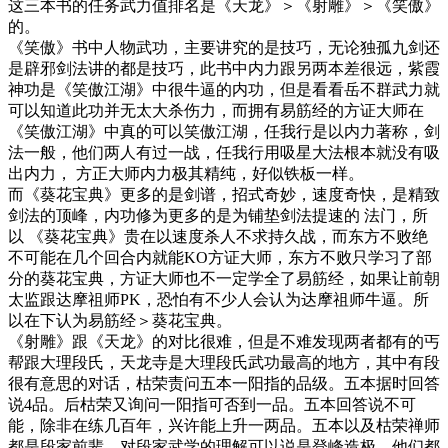
这三本书的任务武力值排名是《天龙》＞《射雕》＞《笑傲》
的。
《笑傲》书中人物武功，主要讲究的是技巧，无论独孤九剑还
是辟邪剑法讲的都是技巧，此书中内力跟另两本差很远，紫霞
神功是《笑傲江湖》中很牛逼的内功，但是看看岳不群武力就
可以知道此功并无太大杀伤力，而拥有易筋经的方证大师在
《笑傲江湖》中真的可以笑傲江湖，任我行是以内力著称，剑
法一般，他们两人有过一战，任我行用吸星大法根本就没有吸
出内力， 方正大师内力极其精纯，好似铁板一样。
而《葵花宝典》更多的是剑谱，招式奇妙，速度奇快，是精致
剑法的顶峰，内功修为更多的是为铺垫剑法提速的 法门，所
以 《葵花宝典》贵在以速度杀人不求持久战，而东方不败绝
不可能在几个回合内就能KO方证大师，东方不败只学习了部
分的葵花宝典，方证大师也不一定学全了易筋经，如果让前朝
太监跟达摩祖师PK，恐怕有不少人会认为达摩祖师牛逼。所
以在下认为易筋经＞葵花宝典。
《射雕》跟《天龙》的对比很难，但是不难发现两者都有的丐
帮跟大理段氏，天龙寺是大理段氏武功最高的地方，其中有段
很有意思的对话，枯荣责问五本一阳指的品级。五本据时回答
说4品。后枯荣又询问一阳指可否到一品。五本回答说不可
能，除非在练几百年，兴许能上升一两品。五本以及枯荣禅师
都是段家前辈，对段家武学的理解可以说是登峰造极，他们都