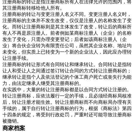
注册商标的转让是指注册商标所有人在法律允许的范围内，将
其注册商标转移给他人所有。
注册商标的转让与变更注册人名义不同。变更注册人名义时，
注册商标的主体并不发生改变，仅仅是注册人的名称发生了变
化。而转让注册商标则是其主体发生了改变，转让后的商标所
有人不再是原注册人。前者例如某商标注册人（企业）的名称
发生了变化，只需办理变更登记；后者如该商标注册人（企
业）将合伙企业转为有限责任公司，虽然其企业名称、地址均
未变化，但实质上已转变为一个新的企业法人，因此应办理转
让注册手续。
注册商标的转让形式有合同转让和继承转让。合同转让是指转
让人和受让人之间通过签订转让合同的方式转让注册商标的；
继承转让是指个人及依法登记的个体工商户死亡或丧失行为能
力，由法定继承人继受其注册商标的。
在实践中，大量的转让注册商标都是以合同方式转让注册的。
转让注册商标，应依法履行一定的手续，且必须经商标局核准
后，转让注册才能生效。转让注册商标而不向商标局办理有关
手续的，属于自行转让注册商标的行为，根据《商标法》第四
十四条的规定，将受到行政处罚，严重时还可能导致注册商标
被撤销。
商家档案