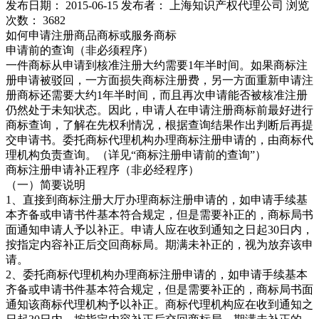
发布日期： 2015-06-15
发布者： 上海知识产权代理公司
浏览
次数： 3682
如何申请注册商品商标或服务商标
申请前的查询（非必须程序）
一件商标从申请到核准注册大约需要1年半时间。如果商标注
册申请被驳回，一方面损失商标注册费，另一方面重新申请注
册商标还需要大约1年半时间，而且再次申请能否被核准注册
仍然处于未知状态。因此，申请人在申请注册商标前最好进行
商标查询，了解在先权利情况，根据查询结果作出判断后再提
交申请书。委托商标代理机构办理商标注册申请的，由商标代
理机构负责查询。（详见“商标注册申请前的查询”）
商标注册申请补正程序（非必经程序）
（一）简要说明
1、直接到商标注册大厅办理商标注册申请的，如申请手续基
本齐备或申请书件基本符合规定，但是需要补正的，商标局书
面通知申请人予以补正。申请人应在收到通知之日起30日内，
按指定内容补正后交回商标局。期满未补正的，视为放弃该申
请。
2、委托商标代理机构办理商标注册申请的，如申请手续基本
齐备或申请书件基本符合规定，但是需要补正的，商标局书面
通知该商标代理机构予以补正。商标代理机构应在收到通知之